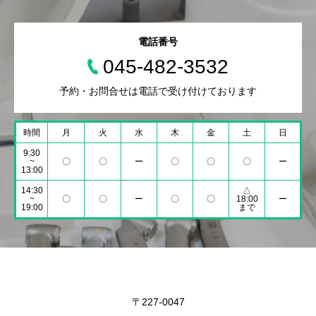
電話番号
045-482-3532
予約・お問合せは電話で受け付けております
時間
月
火
水
木
金
土
日
9:30
~
〇
〇
ー
〇
〇
〇
ー
13:00
14:30
△
~
〇
〇
ー
〇
〇
18:00
ー
19:00
まで
〒227-0047