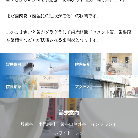
まだ歯肉炎（歯茎にの症状がでる）の状態です。
このまま進むと歯がグラグラして歯周組織（セメント質、歯根膜
や歯槽骨など）が破壊される歯周炎となります。
診療案内
院内紹介
院長紹介
アクセス
診療案内
一般歯科
小児歯科
歯科口腔外科
インプラント
ホワイトニング