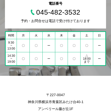
電話番号
045-482-3532
予約・お問合せは電話で受け付けております
時間
月
火
水
木
金
土
日
9:30
~
〇
〇
ー
〇
〇
〇
ー
13:00
14:30
△
~
〇
〇
ー
〇
〇
18:00
ー
19:00
まで
〒227-0047
神奈川県横浜市青葉区みたけ台40-1
アンベリール藤が丘1F